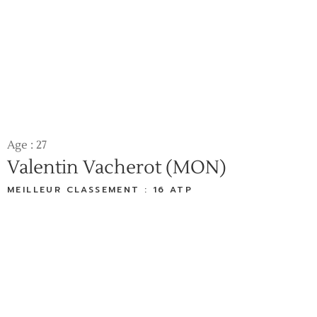
Age : 27
Valentin Vacherot (MON)
MEILLEUR CLASSEMENT : 16 ATP