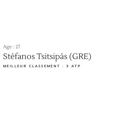
Age : 27
Stéfanos Tsitsipás (GRE)
MEILLEUR CLASSEMENT : 3 ATP