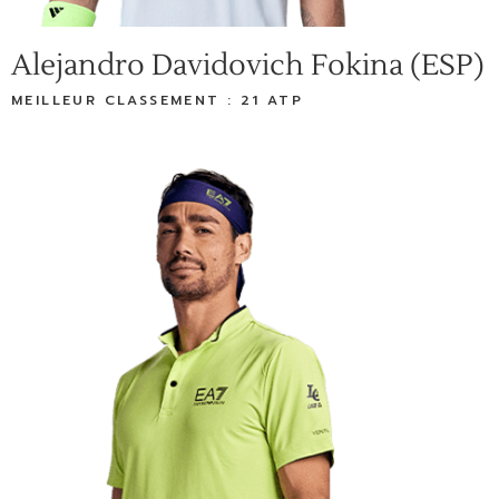
Alejandro Davidovich Fokina (ESP)
MEILLEUR CLASSEMENT : 21 ATP