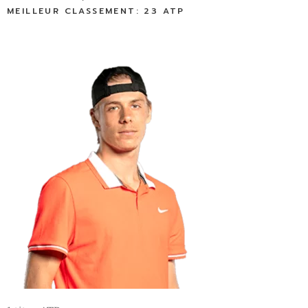
MEILLEUR CLASSEMENT: 23 ATP