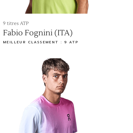
9 titres ATP
Fabio Fognini (ITA)
MEILLEUR CLASSEMENT : 9 ATP